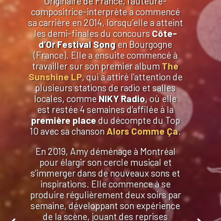
Originaire de France, l’auteure-
compositrice-interprète a commencé
sa carrière en 2014, lorsqu’elle a atteint
les demi-finales du concours
Côte-
d’Or Festival Song
en Bourgogne
(France). Elle a ensuite commencé à
travailler sur son premier album
The
Sunshine LP
, qui a attiré l’attention de
plusieurs stations de radio et salles
locales, comme
NIKY Radio
, où elle
est restée 4 semaines d’affilée à la
première place
du décompte du Top
10 avec sa chanson
Alors Comme Ça
.
En 2019, Amy déménage à Montréal
pour élargir son cercle musical et
s’immerger dans de nouveaux sons et
inspirations. Elle commence à se
produire régulièrement deux soirs par
semaine, développant son expérience
de la scène, jouant des reprises