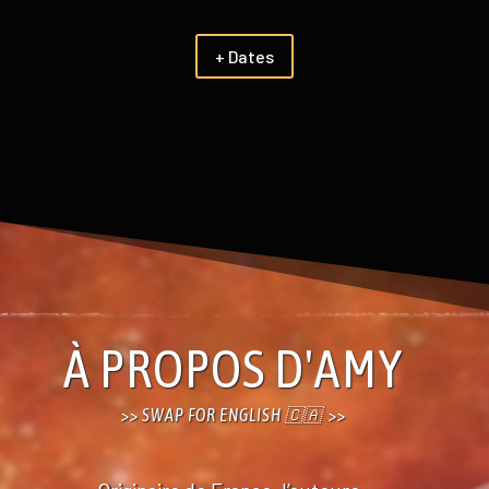
+ Dates
À PROPOS D'AMY
>> SWAP FOR ENGLISH 🇨🇦 >>