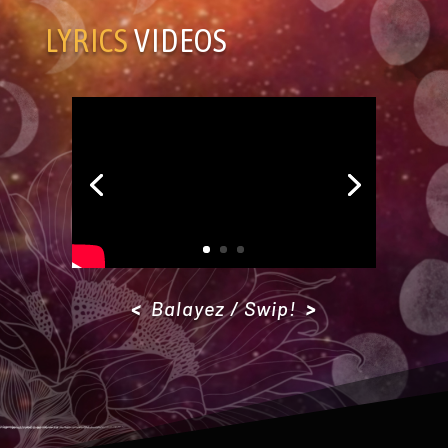
LYRICS
VIDEOS
<
Balayez /
Swip!
>